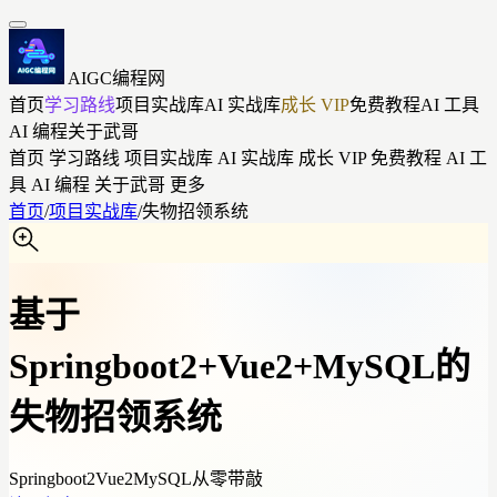
AIGC编程网
首页
学习路线
项目实战库
AI 实战库
成长 VIP
免费教程
AI 工具
AI 编程
关于武哥
首页
学习路线
项目实战库
AI 实战库
成长 VIP
免费教程
AI 工
具
AI 编程
关于武哥
更多
首页
/
项目实战库
/
失物招领系统
基于
Springboot2+Vue2+MySQL的
失物招领系统
Springboot2
Vue2
MySQL
从零带敲