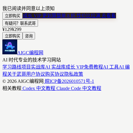
我已阅读并同意以上须知
成长 VIP 更划算
整单 8 折 性价比拉满
去看看
立即购买
有疑问？联系武哥
¥129
¥299
立即购买
咨询
AIGC编程网
AI 时代专业的技术学习网站
学习路线
项目实战库
AI 实战库
成长 VIP
免费教程
AI 工具
AI 编
程
关于武哥
用户协议
购买协议
隐私政策
© 2026 AIGC编程网
皖ICP备2026010571号-1
相关教程
Codex 中文教程
Claude Code 中文教程