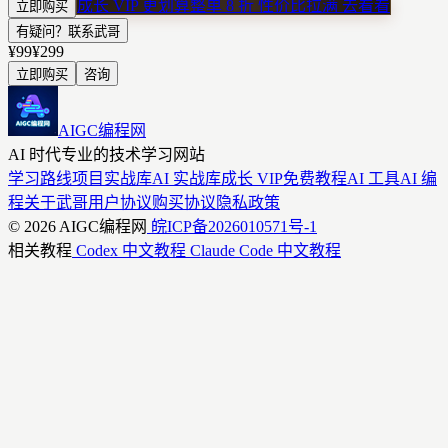
成长 VIP 更划算
整单 8 折 性价比拉满
去看看
立即购买
有疑问？联系武哥
¥99
¥299
立即购买
咨询
AIGC编程网
AI 时代专业的技术学习网站
学习路线
项目实战库
AI 实战库
成长 VIP
免费教程
AI 工具
AI 编
程
关于武哥
用户协议
购买协议
隐私政策
© 2026 AIGC编程网
皖ICP备2026010571号-1
相关教程
Codex 中文教程
Claude Code 中文教程