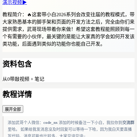
演示视频
▶
教程简介：
🔥这套带小白2026系列会改变往届的教程模式，带
大家熟悉基本的脚手架和页面的开发方法之后，完全由你们来
提供需求，武哥现场带着你来做！希望这套教程能照顾到每一
个有需要的小伙伴，最关键的是能让大家真的学会如何开发该
类功能，后面遇到类似的功能你也能自己开发。
资料包含
从0带敲视频 + 笔记
教程详情
展开全部
添加武哥个人微信：
code_nx
添加的时候备注一下小白，我拉你到
交流群
里哈。 如果给我发消息没及时回复可以等待一下哈，因为我白天要直播
写代码，消息可能也比较多，大家见谅见谅~