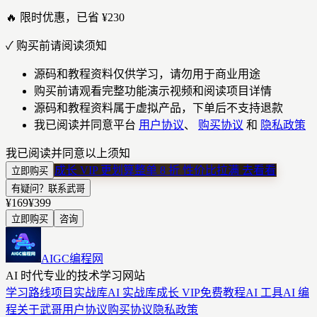
🔥 限时优惠，已省 ¥230
✓
购买前请阅读须知
源码和教程资料仅供学习，请勿用于商业用途
购买前请观看完整功能演示视频和阅读项目详情
源码和教程资料属于虚拟产品，下单后不支持退款
我已阅读并同意平台
用户协议
、
购买协议
和
隐私政策
我已阅读并同意以上须知
成长 VIP 更划算
整单 8 折 性价比拉满
去看看
立即购买
有疑问？联系武哥
¥169
¥399
立即购买
咨询
AIGC编程网
AI 时代专业的技术学习网站
学习路线
项目实战库
AI 实战库
成长 VIP
免费教程
AI 工具
AI 编
程
关于武哥
用户协议
购买协议
隐私政策