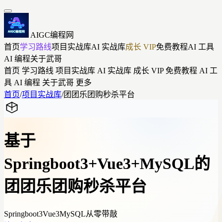
AIGC编程网
首页
学习路线
项目实战库
AI 实战库
成长 VIP
免费教程
AI 工具
AI 编程
关于武哥
首页
学习路线
项目实战库
AI 实战库
成长 VIP
免费教程
AI 工
具
AI 编程
关于武哥
更多
首页
/
项目实战库
/
团团乐团购秒杀平台
基于
Springboot3+Vue3+MySQL的
团团乐团购秒杀平台
Springboot3
Vue3
MySQL
从零带敲