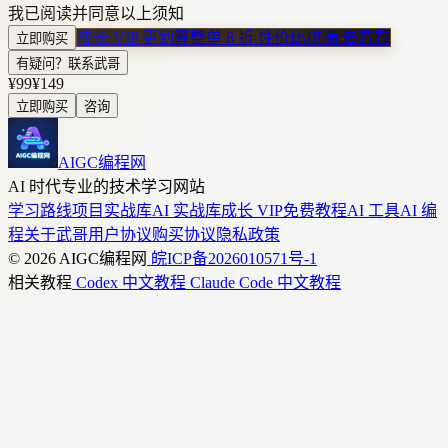
我已阅读并同意以上须知
成长 VIP 更划算
整单 8 折 性价比拉满
去看看
立即购买
有疑问？联系武哥
¥99
¥149
立即购买
咨询
AIGC编程网
AI 时代专业的技术学习网站
学习路线
项目实战库
AI 实战库
成长 VIP
免费教程
AI 工具
AI 编
程
关于武哥
用户协议
购买协议
隐私政策
© 2026 AIGC编程网
皖ICP备2026010571号-1
相关教程
Codex 中文教程
Claude Code 中文教程