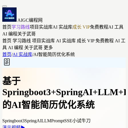
AIGC编程网
首页
学习路线
项目实战库
AI 实战库
成长 VIP
免费教程
AI 工具
AI 编程
关于武哥
首页
学习路线
项目实战库
AI 实战库
成长 VIP
免费教程
AI 工
具
AI 编程
关于武哥
更多
首页
/
AI 实战库
/
AI智能简历优化系统
基于
Springboot3+SpringAI+LLM+
的AI智能简历优化系统
Springboot3
SpringAI
LLM
Prompt
SSE
小试牛刀
演示视频
▶