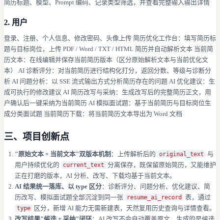
简历标题、模型、Prompt 编码、记录类型筛选，并查看完整输入输出详情
2. 用户
登录、注册、个人信息、修改密码、头像上传 简历优化工作台：填写简历标
题与目标岗位，上传 PDF / Word / TXT / HTML 简历并自动解析文本 当前简
历文本：在线编辑并保存当前简历版本（区分原始解析文本与当前优化文
本） AI 诊断评分：对当前简历进行结构化打分，返回分数、等级与诊断分
析 AI 问题分析：以 SSE 流式输出方式分析简历存在的问题 AI 优化建议：生
成可执行的修改建议 AI 简历改写与采纳：生成改写后的完整简历正文，用
户确认后一键采纳为当前简历 AI 模拟面试题：基于当前简历与目标岗位生
成分类面试题 当前简历下载：将当前简历文本导出为 Word 文档
三、项目创新点
"原始文本 + 当前文本"双版本机制
：上传解析后的
与
original_text
用户持续优化的
分离保存，既保留原始简历，又能维护
current_text
正在打磨的版本，AI 分析、改写、下载均基于当前文本。
AI 结果统一落库、以 type 区分
：诊断评分、问题分析、优化建议、简
历改写、模拟面试题全部沉淀到同一张
表，通过
resume_ai_record
区分，新增 AI 能力无需新建表，天然复用历史查询与详情查看。
type
改写结果"候选 + 采纳"闭环
：AI 改写不会自动覆盖原文，生成的是候选