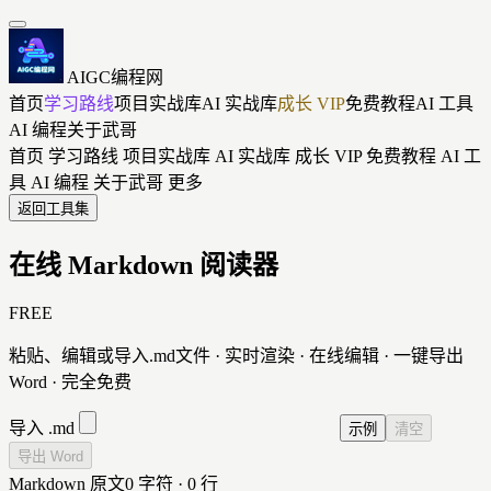
AIGC编程网
首页
学习路线
项目实战库
AI 实战库
成长 VIP
免费教程
AI 工具
AI 编程
关于武哥
首页
学习路线
项目实战库
AI 实战库
成长 VIP
免费教程
AI 工
具
AI 编程
关于武哥
更多
返回工具集
在线 Markdown 阅读器
FREE
粘贴、编辑或导入.md文件 · 实时渲染 · 在线编辑 · 一键导出
Word · 完全免费
导入 .md
示例
清空
导出 Word
Markdown 原文
0 字符 · 0 行